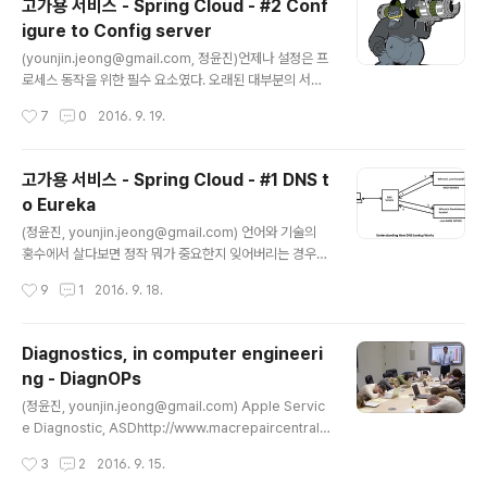
고가용 서비스 - Spring Cloud - #2 Conf
때문에 침만 꿀떡 삼키곤 했다. LVS - HA http://www.lin
igure to Config server
uxvirtualserver.org/ (이 사이트가 아직 살아있다니) 후
글 내용
에 국내 대규모 호스팅 업체에서 연구원으로 이런 저런 서
(younjin.jeong@gmail.com, 정윤진)언제나 설정은 프
비스를 개발하면서 당시 이슈가 되던 DDoS 처리와 함께
로세스 동작을 위한 필수 요소였다. 오래된 대부분의 서버
네트워크 기반의 밸런서가 아닌 리눅스 박스 기반의 밸런
데몬들은 /etc/ 아래에 위치한 설정들을 필요로 했고, 이
작성시간
7
0
2016. 9. 19.
서를 회사에서 고려하면서 직접 구현할 ..
설정들은 보통 데몬이 동작할 서버의 네트워크 정보와 같
은 것들, 그리고 데몬 (또는 프로세스)의 기능을 조정하는
각종 플래그나 변수들로 이루어져 있다. 그리고 대부분의
고가용 서비스 - Spring Cloud - #1 DNS t
경우 이 설정이 변경되어 적용이 필요하다면 프로세스의
o Eureka
재시작 또는 리로드가 필수적이다. 따라서 운영중인 서비
글 내용
스에 포함된 데몬의 설정 변경은 프로세스 재시작으로 인
(정윤진, younjin.jeong@gmail.com) 언어와 기술의
한 서비스에 순단, 또는 그 데몬의 캐시 사용 여부등에 따라
홍수에서 살다보면 정작 뭐가 중요한지 잊어버리는 경우가
웜업(warm up)등의 작업, 그리고 필요에 따라 이중화를
많다. 클라우드의 시대에는 이것이 점점 더 가속화 되었는
작성시간
9
1
2016. 9. 18.
통한 무중단을 고려해야 하는 등의 고급진 운영의 기술이
데 그 대표적인 예가 운영자에게 코드를 배우도록 강요하
필요하다. 하지만 ..
고, 개발자에게 운영의 기술을 가지도록 하는 것이다. 게다
가 클라우드 서비스 자체 뿐만 아니라 그 위에서 동작하는
Diagnostics, in computer engineeri
수많은 새로운 도구들의 출현은 가만히 보고 있자면 숨이
ng - DiagnOPs
막힐 지경이다. 그것들 중에 어느 포인트가 가장 재미가 있
글 내용
을까 생각을 해 보니, 역시 스프링 클라우드에 대해 이야기
(정윤진, younjin.jeong@gmail.com) Apple Servic
해보는게 좋을것 같다. 아래의 그림은 DNS가 어떻게 동작
e Diagnostic, ASDhttp://www.macrepaircentral.u
하는지 보여준다. http://www.thewindowsclub.com/
s/powerbook-g4-15-inch-double-layer-sd-10-
작성시간
3
2
2016. 9. 15.
dns-lookup 그림은 thewindowsclub.com 이..
2005/apple-service-diagnostic-asd.html 2013