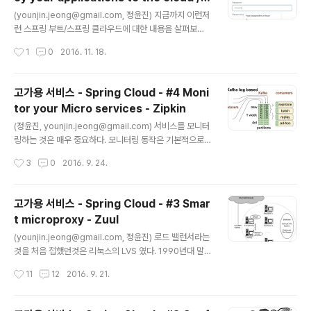
것은 처음이다. 어마어마한 사람들, 해를 거듭할 수록 쏟아
글 내용
Cloud Foundry
지는 새로운 서비스들, 그리고 이 서비스들을 사용한 다양
(younjin.jeong@gmail.com, 정윤진) 지금까지 이런저
한 경험의 공유와 더 잘 사용하기 위한 팁 등이 발표된다. 2
런 스프링 부트/스프링 클라우드에 대한 내용을 살펴보았
016년 올해도 다양한 서비스들이 발표 되었다. 전반적인
는데, 사실 더 진행을 위해서는 또 다른 역할을 하는 마이크
작성시간
1
0
2016. 11. 18.
서비스 개선의 흐름을 보자면 사용성의 개선을 통한 신..
로 서비스를 만들어 내야 한다. 그런데 사실 로컬 랩탑에서
이런저런 마이크로 서비스들을 서로 다른 포트로 localho
st 에서 돌리는것은 꽤나 귀찮은 일이 아닐수 없다. 그리고
고가용 서비스 - Spring Cloud - #4 Moni
아마 스프링 부트를 살펴보시는 분들이 하고계시는 고민중
tor your Micro services - Zipkin
의 하나가 아마도 "어? WAS를 따로 안써도 된다고? 그럼
글 내용
서비스는 어떻게 돌려?" 일 것이다. 물론 java -jar 의 방법
(정윤진, younjin.jeong@gmail.com) 서비스를 모니터
이 아름답지만, 수십 수백기가의 메모리가 달려있는 서버
링하는 것은 매우 중요하다. 모니터링 동작은 기본적으로
에서 딸랑 저렇게 수행하는 것은 뭔가 맞지 않는 느낌적인
각종 시스템의 지표를 주기적으로 취득하여 이를 로그로
작성시간
3
0
2016. 9. 24.
느낌이다. 그래서 docker 를 사용해서 올리거나 하는 ..
남기거나 또는 이 로그 스트림을 어딘가로 보내 그래프를
만들고, 특정 값 또는 특정 문자열이 발견되면 알람을 울리
는 식의 단계를 가진다. 이런 각종 시스템의 지표, 이를 테
고가용 서비스 - Spring Cloud - #3 Smar
면 CPU, 메모리, 디스크, 네트워크 사용율과 같은 정보들
t microproxy - Zuul
은 OS에서 제공하는 /proc 하위 디렉토리 내용을 참조하
글 내용
거나 별도의 커맨드를 크론으로 주기적으로 돌려서 실행하
(younjin.jeong@gmail.com, 정윤진) 로드 밸런서라는
곤 한다. 이런 행위는 애플리케이션 서버에서도 동일하게
것을 처음 접했던것은 리눅스의 LVS 였다. 1990년대 말
발생하는데, 보통 웹 애플리케이션 서버와 관련된 프로세
엽 쯤이었던것 같은데 트래픽을 분산 처리할 수 있다는 개
작성시간
11
12
2016. 9. 21.
스를 체크하거나 역시 이 서버들이 내리는 로그를 모니터
념에 매우 놀라워 했던 기억이다. 당시 리눅스 배포판에는
링 하고 여기에 문제가 발생..
모두 How to 문서가 함께 배포 되었었는데 여기에 소개된
LVS 를 구현 하려면 깡통 머신이라도 몇대는 있어야 했기