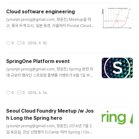
년 즈음의 일이다. 아마존 웹 서비스에서 솔루션 아키텍트
라는 일을 하고 있었을 때다. 저녁에 갈매기살을 구워서 소
Cloud software engineering
맥이랑 먹으면 참 좋은 계절이었던 기억이 아마도 가을이
글 내용
(younjin.jeong@gmail.com, 정윤진) Meetup을 하
었나 보다. 그런 가을날, 나는 어느 대기업의 미팅룸에서 오
고, 중국 두개 도시, 일본 동경, 서울에서 Pivotal Cloud r
후 6시에 잡힌 장애 원인 분석과 관련된 미팅에 앉아있었
oadshow 를 하고, SpringOne Platform 행사를 다녀
다. 해당 대기업은 아마존 웹 서비스의 고객이었는데 어떤
오고 각종 회사의 내부 발표와 미팅을 하다보니 어느덧 추
모바일 서비스의 업데이트에 일반적인 3계층 구조의 서비
작성시간
0
0
2016. 9. 10.
석을 목전에 두고 있다. 블로그 작성은 고사하고 써야하는
스를 운영..
책 진도가 엄청 밀려서 달리고 달려도 데모의 컨셉과 구현
을 병행하다 보니 혼이 나가는 것 같다. 그래도 스트레스는
SpringOne Platform event
풀어야겠다고 종종 PS4의 "더 디비전" 으로 지옥이 되어
글 내용
버린 뉴욕 맨하탄에서 악당들을 쏘곤 했다. 어쨌든, 참 시간
(younjin.jeong@gmail.com, 정윤진) Spring 관련 최
은 화살과 같다. 시장, 그리고 엔터프라이즈. 위의 이미지는
대 규모의 행사인 스프링원 플랫폼 이벤트가 8월 1일 부터
아주 오래전부터 내부 직원들끼리 유머용으로 사용하던 것
4일까지 라스베가스에서 열립니다. 아젠다도 매우 다양하
이다. 기술의 발전과 그 발전을 수용하는 ..
게 준비되어 있는데요. 몇가지 굵직한 것들만 추려서 보자
작성시간
0
0
2016. 6. 16.
면 아래와 같습니다. - IntelliJ IDEA 의 40가지 프로팁 -
어드밴스드 스프링 데이터 REST- 클라우드 네이티브 데
이터 아키텍처링: 스프링 클라우드와 마이크로 서비스 - 빌
Seoul Cloud Foundry Meetup /w Jos
딩 닷넷 마이크로 서비스 (으잉? ㅋ) - 클라우드 네이티브
h Long the Spring hero
자바 - 클라우드 네이티브 스트리밍, 이벤트 드리븐 마이크
글 내용
로 서비스 - DDD & REST - 웹을 위한 도메인 드리븐 AP
(younjin.jeong@gmail.com, 정윤진) 2016년 7월 2
I - DevOps for Normal - 홈 디포의 사례 - 0개에서 10
일 토요일, 강남 선정릉의 D.Camp 에서 Spring / Cloud
00개의 앱을 1년안에 ..
Foundry 밋업을 진행합니다. 주제는 "Cloud Native Ja