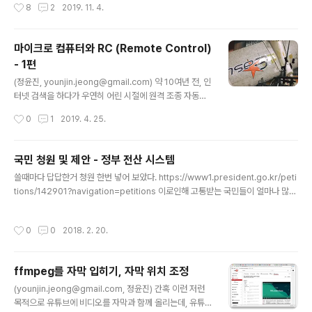
작성시간
8
2
2019. 11. 4.
회사들에서는 어..
019년 11월 난 무엇을 하고 있는가. 커리어에 대한 고민으로 년초부터 이곳 저곳면
접을 보았더랬다. 어떤 회사는 스타트업 어떤 회사는 대기업, 어떤 회사는 전에 다니
던 외국계 회사들 이었다. 사실 즐겁지만은않았다. 지금 다니고 있는 회사가 나의 장
마이크로 컴퓨터와 RC (Remote Control)
래와 더 이상 합치 되지 않는다는 사실은 괴로운 자각 같은 것이었달까. 훌륭한 회사
- 1편
지만 내가 무엇을 더 할 수 있는가를 생각해..
글 내용
(정윤진, younjin.jeong@gmail.com) 약 10여년 전, 인
터넷 검색을 하다가 우연히 어린 시절에 원격 조종 자동차
나 비행기를 엄청 하고 싶었던 기억이 떠올랐다. 어린시절
작성시간
0
1
2019. 4. 25.
용돈으로 감당하기엔 그 벽이 너무 높았던 장난감, 이제 성
인이 되어 직장도 다니고 하니 하나 사서 가지고 놀아 보는
것도 괜찮겠다 싶었다. 당시에 이미 다양한 중국산 제품들
국민 청원 및 제안 - 정부 전산 시스템
이 생각보다 저렴한 가격으로 홍콩의 하비킹이란 사이트를
글 내용
쓸때마다 답답한거 청원 한번 넣어 보았다. https://www1.president.go.kr/peti
통해 판매되고 있었다. 개인적으로 기술도 그렇고 놀이도
tions/142901?navigation=petitions 이로인해 고통받는 국민들이 얼마나 많을
그렇고 뭔가 빨리 발견한다는 느낌인데, 그때 그런 느낌이
까. 전자 정부 프레임워크도 스프링 부트로 좀 올리고 유닉스 같은거도 좀 그만쓰고
었다. 발사라는 매우 가벼운 나무로 만들어진, 그리고 조종
제일 중요한건 좀 브라우저에서 별도 설치 없이 돌아가게 좀. 쪼오오옹오옴
을 실패하면 상당한 파손 비용을 감당해야 했던 것들과는
작성시간
0
0
2018. 2. 20.
다르게, 강화 스티로폼으로 만들어진 비행기들이 주력을
이루었다. 입문용 비..
ffmpeg를 자막 입히기, 자막 위치 조정
글 내용
(younjin.jeong@gmail.com, 정윤진) 간혹 이런 저런
목적으로 유튜브에 비디오를 자막과 함께 올리는데, 유튜