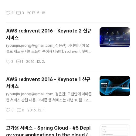
브의 경우 특정 자막이 포함된 링크를 생성하는 것이 불가
능하여 아예 자막을 영상에 구워서 업로드 하는 방법을 사
작성시간
2
3
2017. 5. 18.
용하고 있다. 관련해서 매우 많은 다양한 도구가 있지만, 편
의상 사용하는 방법은 아래와 같다. ClipGrab 과 같은 도
구를 사용해서 원하는 영상을 다운로드 받는다. (저작권 문
AWS re:Invent 2016 - Keynote 2 신규
제는 논외) Youtube 에서 제공하는 "Creator Studio"
서비스
를 사용하여 원본 영상을 올린다. Creator Studio 에 보
글 내용
면, "새로운 자막을 생성" 옵션에서 자막을 신규로 만들어
(younjin.jeong@gmail.com, 정윤진) 어제에 이어 오
넣을 수 있도록 기능을 제공하는데, 이걸 사용해서 자막을
늘도 새로운 서비스들이 쏟아져 나왔다. re:Invent 첫째날
제작 한다. 자막을 만들고 나면, "Acti..
은 아마존 웹 서비스의 사장인 Andy Jassy 가 발표를 했
작성시간
2
1
2016. 12. 2.
고, 두번째 날에는 아마존의 CTO인 Werner Vogels 박
사님이 또 새로운 서비스들을 쏟아내었다. 죽 보면서 느끼
는건데, 대체 각 서비스별로 Amazon 과 AWS의 이름 규
AWS re:Invent 2016 - Keynote 1 신규
칙은 무엇인가. 알수가 엄쏭. Keynote 첫날 발표된 내용
서비스
은 여기로. : http://kerberosj.tistory.com/231 htt
글 내용
p://venturebeat.com/2016/11/30/aws-reinvent-
(younjin.jeong@gmail.com, 정윤진) 오랜만에 아마존
2016/ 2일 동안 발표된 서비스 및 추가 기능은 무려 24개
웹 서비스 관련 내용. 아마존 웹 서비스는 매년 10월-12월
에 달하는데 이는 역시 아마존이 시장의 선두를 유지하기..
사이의 겨울에 글로벌 규모의 행사를 진행한다. 이 행사는
작성시간
3
0
2016. 12. 1.
re:Invent 라고 불리며 매년 참가자가 늘어나고 있다. 올
해 2016년에는 3만 5천명 규모의 행사로 라스베가스의
베네시안에서 진행된다. 여러해 동안 아마존 웹 서비스와
고가용 서비스 - Spring Cloud - #5 Depl
이렇게 저렇게 인연을 쌓아왔지만 re:Invent 에 참석하는
oy your applications to the cloud /