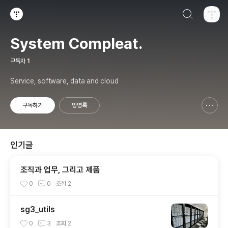
검색하기
티스토리
System Compleat.
구독자
1
Service, software, data and cloud
구독하기
방명록
신고하기 레이어
열기
인기글
조직과 업무, 그리고 제품
0
0
조회
2
sg3_utils
0
3
조회
2