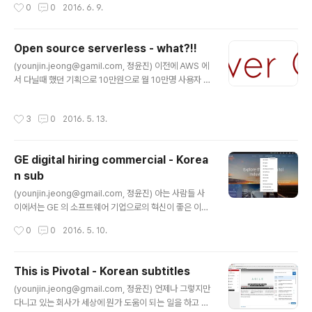
작성시간
0
0
2016. 6. 9.
va" 이며 이는 클라우드 시대에 맞는 애플리케이션의 개발
과 테스트, 배포를 안전하고 빠른 속도로 진행하는 방법에
대해 이야기 합니다. Josh의 세션을 통해 개발자 분들께서
Open source serverless - what?!!
는 넷플릭스, 알리바바, 티켓마스터와 같은 회사들이 사용
글 내용
(younjin.jeong@gamil.com, 정윤진) 이전에 AWS 에
하고 있는 Spring Boot / Spring Cloud 를 통해 클라우
서 다닐때 했던 기획으로 10만원으로 월 10만명 사용자 받
드에 애플리케이션을 개발 배포하는 방법에 대해 즉시 아
기 이런거를 해보자는 아이디어를 냈었다. 물론 아이디어
이디어를 가져가실 수 있을것입니다. About Josh Long
를 내고 나서 퇴사하는 바람에 다른 분들이 다른 이름으로
Josh Long은 자바 및 스프링 선수로서 O'Reilly의 Clou
작성시간
3
0
2016. 5. 13.
진행 했었지만, 어쨌든 요는 무지 저렴하게 서비스를 구현
d Na..
해보자 라는 것이었고, 그러한 아키텍처의 중심에 '서버리
스' 라고 불리는 즉 서버가 없이 구현하는 아키텍처를 그렸
GE digital hiring commercial - Korea
다. 물론 샘플로 동작하는 코드도 쓰다가 말았지만 ㅋ. 이것
n sub
이 제공하는 장점은 크게 두가지로 보는데, 하나는 '내가 관
글 내용
리해야 할 인프라가 별도로 없다' 라는 것이고, 두번째는
(younjin.jeong@gmail.com, 정윤진) 아는 사람들 사
'비용이 무지막지하게 저렴하다' 라는 것이다. 그리고 이는
이에서는 GE 의 소프트웨어 기업으로의 혁신이 좋은 이야
스타트업과 같이 사람과 돈이 귀한 조직에서 엄청난 반향
기 거리다. 항공기 엔진, 플랜트, 금융, 헬스케어 등등등 다
작성시간
0
0
2016. 5. 10.
을 일으키고 있..
양한 사업을 진행하고 있는 GE 는, 몇년 전 부터 소프트웨
어 및 데이터의 분석 기술이 자사의 사업에 엄청난 도움이
될 것이라는 확신을 바탕으로 차곡 차곡 변화를 준비해 왔
This is Pivotal - Korean subtitles
다. 이 변화는 처음 GE 스스로 진행했었으나, 원래 소프트
글 내용
(younjin.jeong@gmail.com, 정윤진) 언제나 그렇지만
웨어 기업이 아닌 회사에서 스스로 관련 기술을 내재화 하
다니고 있는 회사가 세상에 뭔가 도움이 되는 일을 하고 있
기 위해서는 수많은 시간과 인력, 그리고 비용을 투자하더