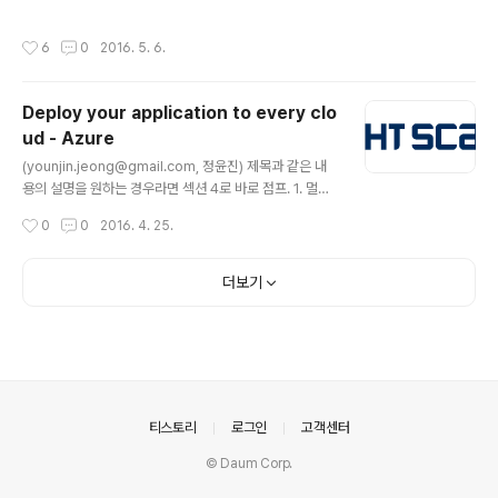
다는걸 느끼거나, 인정 받는건 좋은일이다. 사람마다 다 그
라도 성공에 이르는 길이 명확하지 않았기 때문에, 피보탈
런것은 아니지만, 개인의 성공을 회사의 성공과 동일시 하
을 파트너로 선택했다. 따라서 GE는 Predix 라 불리는 소
작성시간
6
0
2016. 5. 6.
여 데이트고 뭐고 필요 없지 흥 일에 빠져 사는 사람들에게
프트웨어 및 데이터 플랫폼의 구현을 위해 Pivotal Labs
는 더욱 더 말이다. 다른 것 보다 일단 Pivotal 이 궁금해서
와..
오는 분들이 많아 엊그제 발표된 Pivotal 의 This is Pivo
Deploy your application to every clo
tal 이라는 영상에 한글 자막을 덧붙여 보았다. 유튜브는 다
ud - Azure
른것보다 왜 자막을 기본으로 나오게 해서 링크를 만들 수
글 내용
없는지 그건 참 여러 구린 요소 중에 더욱 더 구린 요소인
(younjin.jeong@gmail.com, 정윤진) 제목과 같은 내
듯. #구글은대단해 그래서 자막을 아예 영상에 인코딩 하
용의 설명을 원하는 경우라면 섹션 4로 바로 점프. 1. 멀티
기로 결정. 혹시나 모르겠지만 동영상에 자..
클라우드, 그리고 인프라? 클라우드에 관심이 있다면 멀티
작성시간
0
0
2016. 4. 25.
클라우드 라는 말을 한번쯤은 들어 보았을 것이다. AWS에
오토 스케일링 이라는 기능조차 없던 시절, RightScale
이라는 회사가 있었다. 이 회사는 인프라 레벨에서 템플릿
더보기
의 구성과 배포를 멀티 클라우드에 할 수 있도록 해 주었던
기업이다. 물론 대부분의 인스턴스 consume 은 AWS에
서 발생했다고 알고 있고, 그리고 전술했듯 AWS의 오토스
케일링이 없던 시절 AWS의 API를 와 별도의 모니터링 에
이전트를 사용해 부하를 측정, 특정 시점에 정밀한 오토스
케일링의 구현이 이 회사가 가졌던 장점이었다. 사실 생각..
의안내
티스토리
로그인
고객센터
© Daum Corp.